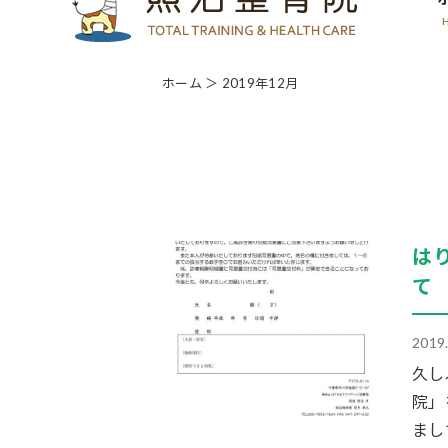
ホーム
＞ 2019年12月
は
て
2019
久し
院」
まし