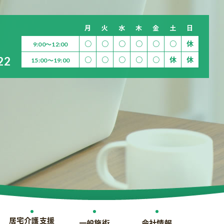
月
火
水
木
金
土
日
○
○
○
○
○
○
休
9:00～12:00
22
○
○
○
○
○
休
休
15:00～19:00
居宅介護支援
一般施術
会社情報