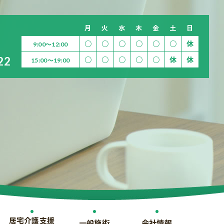
月
火
水
木
金
土
日
○
○
○
○
○
○
休
9:00～12:00
22
○
○
○
○
○
休
休
15:00～19:00
居宅介護支援
一般施術
会社情報