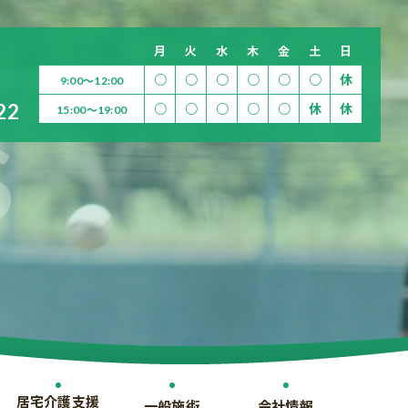
月
火
水
木
金
土
日
○
○
○
○
○
○
休
9:00～12:00
22
○
○
○
○
○
休
休
15:00～19:00
居宅介護支援
一般施術
会社情報