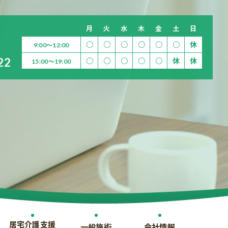
月
火
水
木
金
土
日
○
○
○
○
○
○
休
9:00～12:00
22
○
○
○
○
○
休
休
15:00～19:00
居宅介護支援
一般施術
会社情報